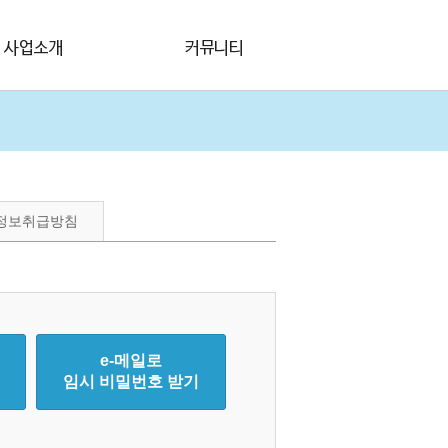
배수설비폐관
공지사항
(하수관,횡주관)
문의게시판
관로, 폐공공법
견적문의
CTV제작활영
보수기제작시공
정보취급방침
수밀시험
수촬영장비제작
e-메일로
임시 비밀번호 받기