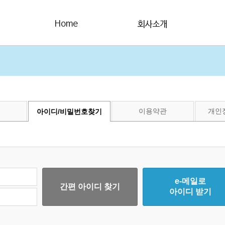
인사말
주요인증서
준설
장비보유현황
하수
주요공사실적
C
찾아오시는길
부분
이용약관
개인
아이디/비밀번호찾기
특
e-메일로
간편 아이디 찾기
아이디 받기