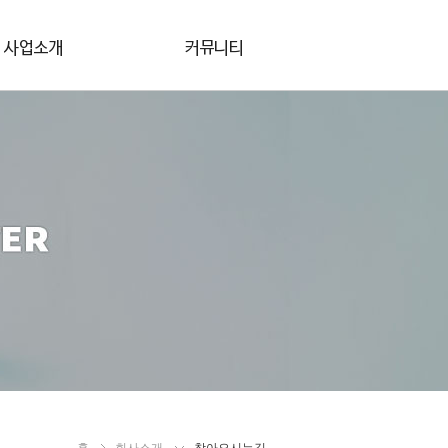
배수설비폐관
공지사항
(하수관,횡주관)
문의게시판
관로, 폐공공법
견적문의
CTV제작활영
보수기제작시공
수밀시험
수촬영장비제작