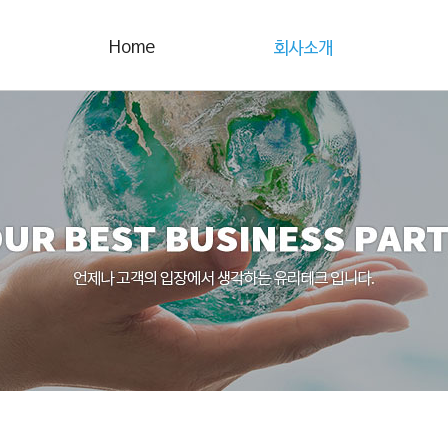
인사말
주요인증서
준설
장비보유현황
하수
주요공사실적
C
찾아오시는길
부분
특