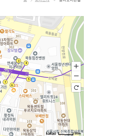
홈
회사소개
찾아오시는길
50m